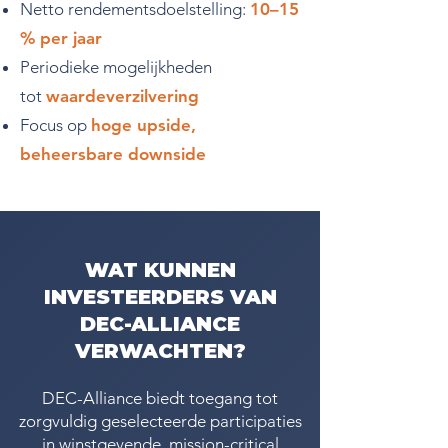
Netto rendementsdoelstelling:
10–15
% per jaar
Periodieke mogelijkheden
tot
waardeverzilvering
Focus op
hoge upside,
beheersbare downside
WAT KUNNEN
INVESTEERDERS VAN
DEC-ALLIANCE
VERWACHTEN?
DEC-Alliance biedt toegang tot
zorgvuldig geselecteerde participaties
in winstgevende, mission-critical