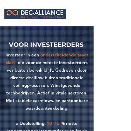
VOOR INVESTEERDERS
Investeer in een
onderscheidende asset
class
die voor de meeste investeerders
ver buiten bereik blijft. Gedreven door
directe dealflow buiten traditionele
veilingprocessen.
​
Winstgevende
techbedrijven. Actief in vitale sectoren.
Met stabiele cashflows. En aantoonbare
waardeontwikkeling.
» Doelstelling:
10–15
% netto
rendement per jaar met focus op lange