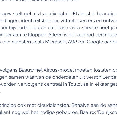
uw stelt net als Lacroix dat de EU best in haar eig
indingen, identiteitsbeheer, virtuele servers en ontwi
oor bijvoorbeeld een database-as-a-service hoef je n
cier aan te kloppen. Alleen is het aanbod versnippe
 van diensten zoals Microsoft, AWS en Google aanbi
olgens Baauw het Airbus-model moeten loslaten op
tuigen samen waarvan de onderdelen uit verschillend
orden vervolgens centraal in Toulouse in elkaar geze
.
 principe ook met clouddiensten. Behalve aan de aa
kant nog wel het nodige gebeuren. Baauw: ‘De rijkso