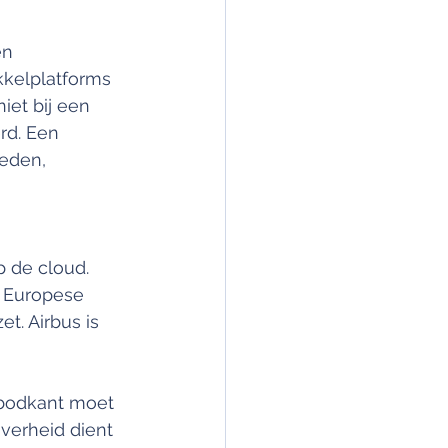
en 
kkelplatforms 
iet bij een 
rd. Een 
eden, 
 de cloud. 
e Europese 
t. Airbus is 
nbodkant moet 
verheid dient 