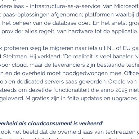
ere iaas – infrastructure-as-a-service. Van Microsof
 paas-oplossingen afgenomen; platformen waarbij d
 het beheer van de database doet. En het snelst groe
provider alles regelt, van hardware tot de applicatie.
ek proberen weg te migreren naar iets uit NL of EU gaa
Steltman. Hij verklaart: ‘De realiteit is veel banaler. N
 voor cloud, maar de leveranciers zijn bestaande tec
en en de overheid moet noodgedwongen mee. Office i
op en dedicated servers saas geworden. Oracle van l
steeds om dezelfde functionaliteit die anno 2025 nie
geleverd. Migraties zijn in feite updates en upgrades
verheid als cloudconsument is verkeerd’
 ook het beeld dat de overheid iaas van techreuzen ge