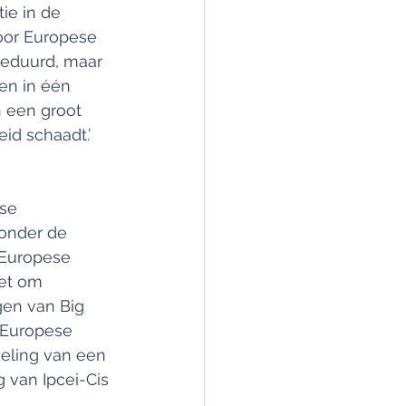
ie in de 
oor Europese 
 geduurd, maar 
en in één 
n een groot 
id schaadt.’
se 
onder de 
Europese 
et om 
en van Big 
 Europese 
eling van een 
 van Ipcei-Cis 