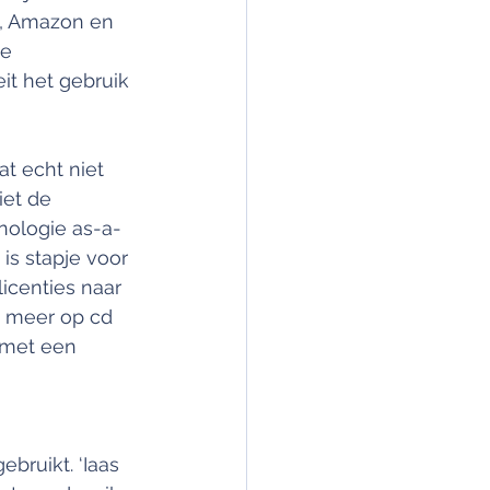
t, Amazon en 
e 
it het gebruik 
t echt niet 
iet de 
hnologie as-a-
s stapje voor 
icenties naar 
t meer op cd 
 met een 
bruikt. ‘Iaas 