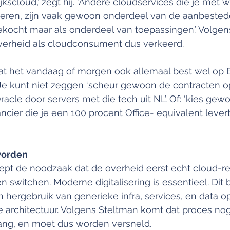
rijkscloud,’ zegt hij. ‘Andere cloudservices die je met 
iceren, zijn vaak gewoon onderdeel van de aanbestede
gekocht maar als onderdeel van toepassingen.’ Volgen
verheid als cloudconsument dus verkeerd. 
 dat het vandaag of morgen ook allemaal best wel op 
. Je kunt niet zeggen ‘scheur gewoon de contracten 
acle door servers met die tech uit NL’. Of: ‘kies gew
cier die je een 100 procent Office- equivalent levert
worden
ept de noodzaak dat de overheid eerst echt cloud-r
 switchen. Moderne digitalisering is essentieel. Dit 
hergebruik van generieke infra, services, en data op
 architectuur. Volgens Steltman komt dat proces no
ng, en moet dus worden versneld.  