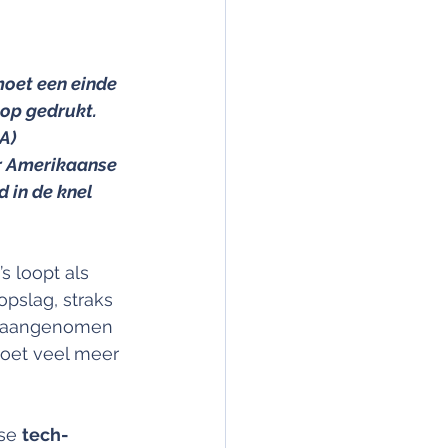
oet een einde 
op gedrukt. 
A) 
r Amerikaanse 
 in de knel 
s loopt als 
opslag, straks 
al aangenomen 
moet veel meer 
se 
tech-