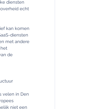
ke diensten 
 overheid echt 
tief kan komen 
SaaS-diensten 
ten met andere 
het 
van de 
uctuur 
s velen in Den 
ropees 
lijk niet een 