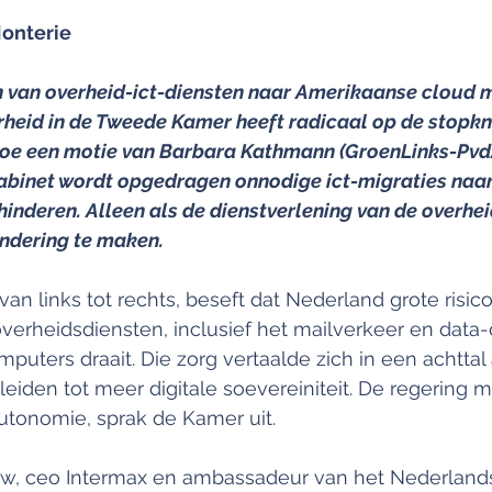
Monterie
n van overheid-ict-diensten naar Amerikaanse cloud m
heid in de Tweede Kamer heeft radicaal op de stopkn
oe een motie van Barbara Kathmann (GroenLinks-Pvd
binet wordt opgedragen onnodige ict-migraties naa
inderen. Alleen als de dienstverlening van de overheid
ondering te maken.
n links tot rechts, beseft dat Nederland grote risico’
 overheidsdiensten, inclusief het mailverkeer en data-
puters draait. Die zorg vertaalde zich in een achtt
eiden tot meer digitale soevereiniteit. De regering 
autonomie, sprak de Kamer uit.
w, ceo Intermax en ambassadeur van het Nederland