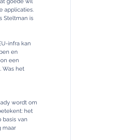
wat goede wil 
 applicaties. 
s Steltman is 
EU-infra kan 
open en 
oon een 
. Was het 
eady wordt om 
betekent: het 
 basis van 
g maar 