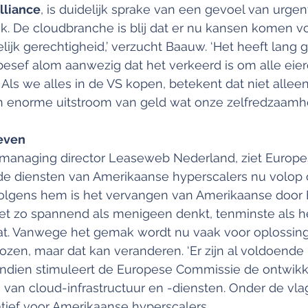
lliance
, is duidelijk sprake van een gevoel van urgent
ek. De cloudbranche is blij dat er nu kansen komen v
delijk gerechtigheid,’ verzucht Baauw. ‘Het heeft lang
besef alom aanwezig dat het verkeerd is om alle eier
Als we alles in de VS kopen, betekent dat niet allee
en enorme uitstroom van geld wat onze zelfredzaamhe
ieven
, managing director Leaseweb Nederland, ziet Europe
 de diensten van Amerikaanse hyperscalers nu volop 
olgens hem is het vervangen van Amerikaanse door 
iet zo spannend als menigeen denkt, tenminste als h
t. Vanwege het gemak wordt nu vaak voor oplossing
ozen, maar dat kan veranderen. ‘Er zijn al voldoende
vendien stimuleert de Europese Commissie de ontwikk
van cloud-infrastructuur en -diensten. Onder de vlag
tief voor Amerikaanse hyperscalers.