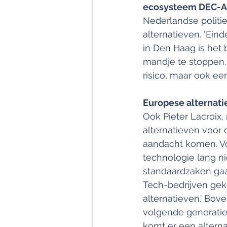
ecosysteem DEC-A
Nederlandse politi
alternatieven. ‘Ein
in Den Haag is het 
mandje te stoppen. 
risico, maar ook e
Europese alternat
Ook Pieter Lacroix
alternatieven voor
aandacht komen. V
technologie lang n
standaardzaken gaa
Tech-bedrijven gek
alternatieven.’ Bo
volgende generatie 
komt er een alterna