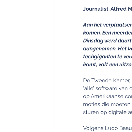
Journalist, Alfred 
Aan het verplaatse
komen. Een meerder
Dinsdag werd daart
aangenomen. Het ka
techgiganten te verh
komt, valt een uitz
De Tweede Kamer, va
‘alle’ software van
op Amerikaanse com
moties die moeten l
sturen op digitale 
Volgens Ludo Baau